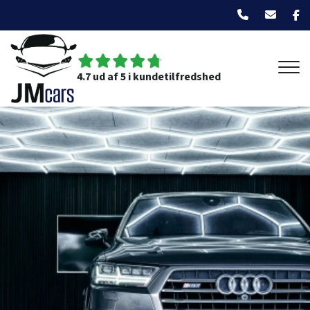
Gå
til
hovedindhold
4.7 ud af 5 i kundetilfredshed