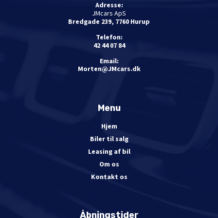
Adresse:
JMcars ApS
Bredgade 239, 7760 Hurup
Telefon:
42 44 07 84
Email:
Morten@JMcars.dk
Menu
Hjem
Biler til salg
Leasing af bil
Om os
Kontakt os
Åbningstider